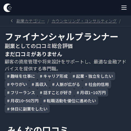
副業カテゴリー
/
カウンセリング・コンサルティング
/
フ
ファイナンシャルプランナー
副業としての口コミ総合評価
まだ口コミがありません
顧客の資産管理や将来設計をサポートし、最適な金融アド
バイスを提供する専門職。
#
趣味を仕事に
#
キャリア形成
#
起業・独立をしたい
#
やりがい
#
高収入
#
人脈が広がる
#
社会的信用
#
フリーランス
#
話すことが好き
#
月収1~10万円
#
月収10~50万円
#
転職活動を優位に進めたい
#
休日に副業をしたい
みんなの口コミ