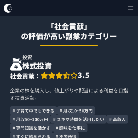
「
社会貢献
」
の評価が高い副業カテゴリー
投資
株式投資
3.5
社会貢献
：
企業の株を購入し、値上がりや配当による利益を目指
す投資活動。
#
子育て中でもできる
#
月収10~50万円
#
月収50~100万円
#
スキマ時間を活用したい
#
高収入
#
専門知識を活かす
#
趣味を仕事に
#
すぐに始められる
#
不労所得